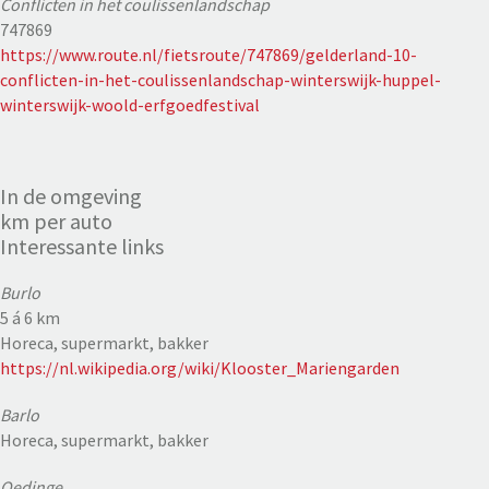
Conflicten in het coulissenlandschap
747869
https://www.route.nl/fietsroute/747869/gelderland-10-
conflicten-in-het-coulissenlandschap-winterswijk-huppel-
winterswijk-woold-erfgoedfestival
In de omgeving
km per auto
Interessante links
Burlo
5 á 6 km
Horeca, supermarkt, bakker
https://nl.wikipedia.org/wiki/Klooster_Mariengarden
Barlo
Horeca, supermarkt, bakker
Oedinge